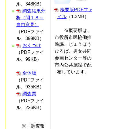
ル、348KB）
概要版PDFファ
調査結果分
イル
（1.3MB）
析（問１８～
自由意見）
※概要版は、
（PDFファイ
市役所市民協働推
ル、399KB）
進課、じょうほう
おくづけ
ひろば、男女共同
（PDFファイ
参画センター等の
ル、99KB）
市内公共施設で配
布しています。
全体版
（PDFファイ
ル、935KB）
調査票
（PDFファイ
ル、226KB）
※「調査報