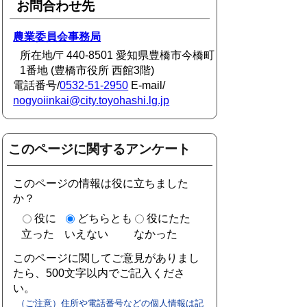
お問合わせ先
農業委員会事務局
所在地/〒440-8501 愛知県豊橋市今橋町
1番地 (豊橋市役所 西館3階)
電話番号/
0532-51-2950
E-mail/
nogyoiinkai@city.toyohashi.lg.jp
このページに関するアンケート
このページの情報は役に立ちました
か？
役に
どちらとも
役にたた
立った
いえない
なかった
このページに関してご意見がありまし
たら、500文字以内でご記入くださ
い。
（ご注意）住所や電話番号などの個人情報は記