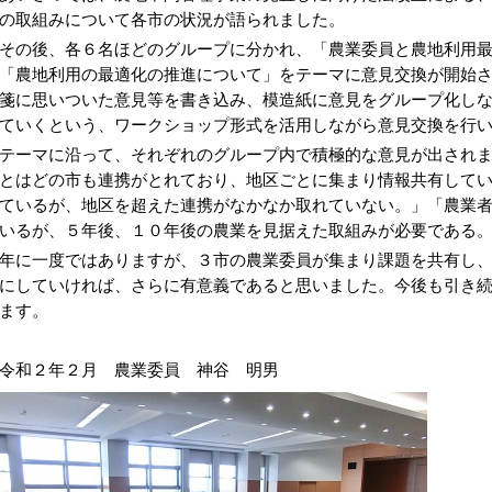
の取組みについて各市の状況が語られました。
の後、各６名ほどのグループに分かれ、「農業委員と農地利用最
「農地利用の最適化の推進について」をテーマに意見交換が開始
箋に思いついた意見等を書き込み、模造紙に意見をグループ化し
ていくという、ワークショップ形式を活用しながら意見交換を行
ーマに沿って、それぞれのグループ内で積極的な意見が出されま
とはどの市も連携がとれており、地区ごとに集まり情報共有して
ているが、地区を超えた連携がなかなか取れていない。」「農業
いるが、５年後、１０年後の農業を見据えた取組みが必要である
に一度ではありますが、３市の農業委員が集まり課題を共有し、
にしていければ、さらに有意義であると思いました。今後も引き
ます。
和２年２月 農業委員 神谷 明男