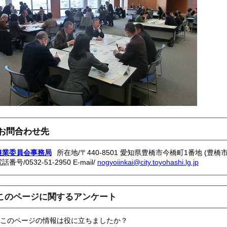
お問合わせ先
農業委員会事務局
所在地/〒440-8501 愛知県豊橋市今橋町1番地 (豊橋
電話番号/
0532-51-2950
E-mail/
nogyoiinkai@city.toyohashi.lg.jp
このページに関するアンケート
このページの情報は役に立ちましたか？