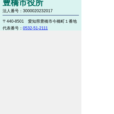
豊橋市役所
法人番号：3000020232017
〒440-8501 愛知県豊橋市今橋町１番地
代表番号：
0532-51-2111
開庁日時：
月曜日～金曜日 午前8時30
分～午後5時15分まで
（土・日・祝祭日・年末年始
＜12月29日から1月3日＞は
除く）
各課連絡先
お問い合わせ
市役所までのアクセス