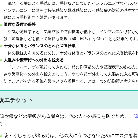
流水・石鹸による手洗いは、手指などについたインフルエンザウイルス
インフルエンザに限らず接触感染や飛沫感染による感染症の対策の基本で
剤による手指衛生も効果があります。
適度な湿度の保持
空気が乾燥すると、気道粘膜の防御機能が低下し、インフルエンザにか
は、加湿器などを使って適切な湿度（50～60％）を保つことも効果的です
十分な休養とバランスのとれた栄養摂取
体の抵抗力を高めるために、十分な休養とバランスのとれた栄養摂取を
人混みや繁華街への外出を控える
インフルエンザが流行してきたら、特に御高齢の方や基礎疾患のある方
みや繁華街への外出を控えましょう。やむを得ず外出して人混みに入る可
防ぐことができる不織布製マスクを着用することは一つの防御策と考えら
咳エチケット
や痰などの症状がある場合は、他の人への感染を防ぐため、
「
す。
咳・くしゃみが出る時は、他の人にうつさないためにマスクを着