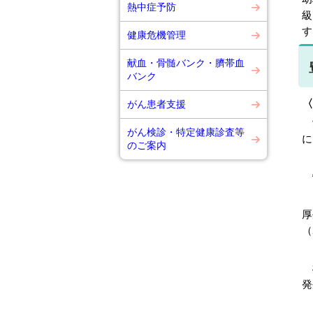
熱中症予防
級
す
健康危機管理
献血・骨髄バンク・臍帯血
バンク
〈
がん患者支援
愛
がん検診・特定健康診査等
に
のご案内
厚
（
標
発