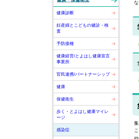
健康・保健衛生
な
健康診断
妊産婦とこどもの健診・検
査
予防接種
健康経営/とよはし健康宣言
事業所
官民連携/パートナーシップ
健康
保健衛生
歩く・とよはし健康マイレ
ージ
集
感染症
こ
幼