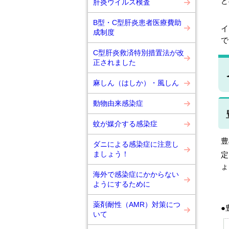
ど
肝炎ウイルス検査
B型・C型肝炎患者医療費助
イ
成制度
で
C型肝炎救済特別措置法が改
正されました
麻しん（はしか）・風しん
動物由来感染症
蚊が媒介する感染症
豊
ダニによる感染症に注意し
ましょう！
定
ょ
海外で感染症にかからない
ようにするために
薬剤耐性（AMR）対策につ
●
いて