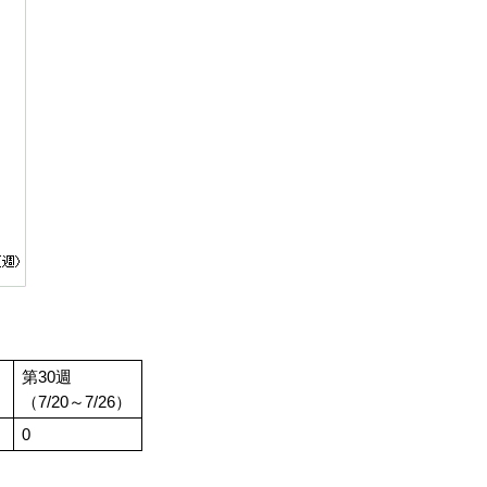
第30週
）
（7/20～7/26）
0