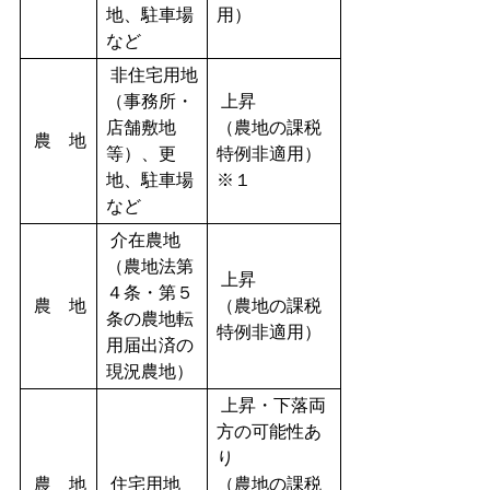
地、駐車場
用）
など
非住宅用地
（事務所・
上昇
店舗敷地
（農地の課税
農 地
等）、更
特例非適用）
地、駐車場
※１
など
介在農地
（農地法第
上昇
４条・第５
農 地
（農地の課税
条の農地転
特例非適用）
用届出済の
現況農地）
上昇・下落両
方の可能性あ
り
農 地
住宅用地
（農地の課税