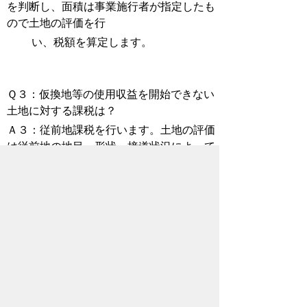
を判断し、面積は事業施行者が指定したも
ので土地の評価を行
い、税額を算定します。
Ｑ３：仮換地等の使用収益を開始できない
土地に対する課税は？
Ａ３：従前地課税を行います。土地の評価
は従前地の地目、形状、接道状況によって
行い、面積は原則登
記簿に記載されたものとなります。
４ みなす課税についてのお問合
わせ先
財務部資産税課 賦課調査グループ土