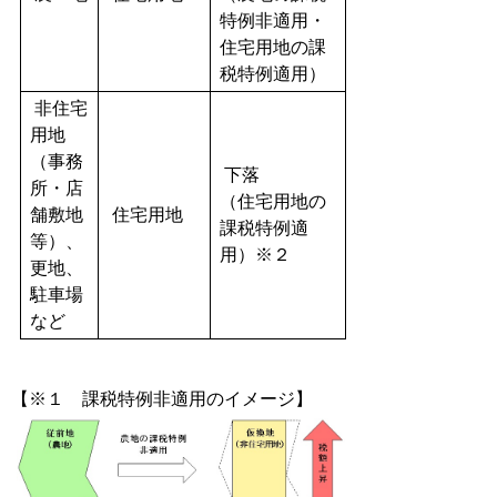
特例非適用・
住宅用地の課
税特例適用）
非住宅
用地
（事務
下落
所・店
（住宅用地の
舗敷地
住宅用地
課税特例適
等）、
用）※２
更地、
駐車場
など
【※１ 課税特例非適用のイメージ】