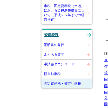
市税 固定資産税（土地）
における負担調整措置につ
いて（平成２５年までの経
過措置）
資産税課
証明書の発行
詳
よくある質問
令
申請書ダウンロード
償
償
軽自動車税
固
固定資産税・都市計画税
固
固
分
固