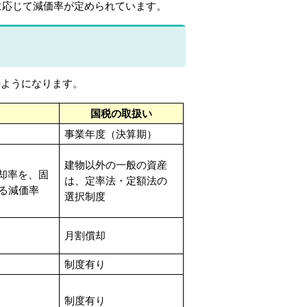
に応じて減価率が定められています。
ようになります。
国税の取扱い
事業年度（決算期）
建物以外の一般の資産
却率を、固
は、定率法・定額法の
る減価率
選択制度
月割償却
制度有り
制度有り