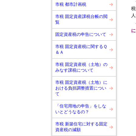
償
市税 都市計画税
税
人
市税 固定資産課税台帳の閲
覧
に
固定資産税の申告について
た
市税 固定資産税に関するＱ
＆Ａ
市税 固定資産税（土地）の
みなす課税について
市税 固定資産税（土地）に
おける負担調整措置につい
て
「住宅用地の申告」をしな
いとどうなるの？
市税 新築住宅に対する固定
資産税の減額