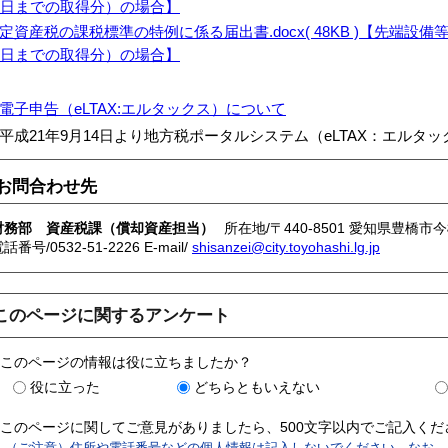
1日までの取得分）の場合】
定資産税の課税標準の特例に係る届出書.docx( 48KB )【先端設
1日までの取得分）の場合】
電子申告（eLTAX:エルタックス）について
成21年9月14日より地方税ポータルシステム（eLTAX：エルタ
お問合わせ先
財務部 資産税課（償却資産担当）
所在地/〒440-8501 愛知県豊橋市
話番号/0532-51-2226 E-mail/
shisanzei@city.toyohashi.lg.jp
このページに関するアンケート
このページの情報は役に立ちましたか？
役に立った
どちらともいえない
このページに関してご意見がありましたら、500文字以内でご記入く
（ご注意）住所や電話番号などの個人情報は記入しないでください。なお、