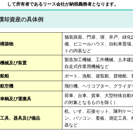
して所有者であるリース会社が納税義務者となります。
償却資産の具体例
舗装路面、門扉、塀、井戸、緑化
構築物
備、ビニールハウス、自転車置場
トの内装など
製造加工機械、工作機械、土木建
機械及び装置
自走式作業用機械など
船舶
ボート、漁船、遊覧船、貨物船、
航空機
飛行機、ヘリコプター、グライダ
荷車、台車、貨車、大型特殊自動
車輌及び運搬具
の対象となるものを除く）
机、いす、応接セット、陳列ケー
工具、器具及び備品
ン、パソコン、看板、測定工具、
器など