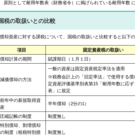
原則として耐用年数表（財務省令）に掲げられている耐用年数 
国税の取扱いとの比較
却資産に対する課税について、国税の取扱いと比較すると以下の
項目
固定資産税の取扱い
償却計算の期間
賦課期日（１月１日）
一般の資産は固定資産税定率法を適用
※税務会計上の「旧定率法」で使用する償
減価償却の方法
定資産評価基準別表第15「耐用年数に応ず
表」に規定
前年中の新規取得資
半年償却（2分の1）
産
圧縮記帳の制度
制度無し
特別償却、割増償却
の制度（租税特別措
制度無し