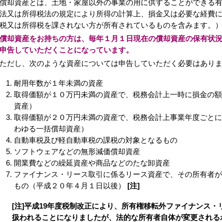
却資産とは、土地・家屋以外の事業の用に供することができる有
法又は所得税法の規定により所得の計算上、損金又は必要な経費
税又は所得税を課されない方が所有されているものを含みます。
償却資産をお持ちの方は、毎年１月１日現在の償却資産の保有状
申告していただくことになっています。
だし、次のような資産については申告していただく必要はありま
耐用年数が１年未満の資産
取得価額が１０万円未満の資産で、税務会計上一時に損金の額
資産）
取得価額が２０万円未満の資産で、税務会計上事業年度ごとに
わゆる一括償却資産）
自動車税及び軽自動車税の課税の対象となるもの
ソフトウェアなどの無形減価償却資産
開業費などの繰延資産や商品などのたな卸資産
ファイナンス・リース取引に係るリース資産で、その所有者が
もの（平成２０年４月１日以後）
[注]
[注]平成19年度税制改正により、所有権移転外ファイナンス
扱われることになりましたが、法的な所有者自体が変更される