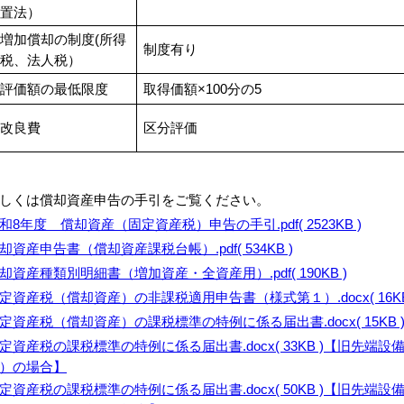
置法）
増加償却の制度(所得
制度有り
税、法人税）
評価額の最低限度
取得価額×100分の5
改良費
区分評価
しくは償却資産申告の手引をご覧ください。
和8年度 償却資産（固定資産税）申告の手引.pdf( 2523KB )
却資産申告書（償却資産課税台帳）.pdf( 534KB )
却資産種類別明細書（増加資産・全資産用）.pdf( 190KB )
定資産税（償却資産）の非課税適用申告書（様式第１）.docx( 16KB
定資産税（償却資産）の課税標準の特例に係る届出書.docx( 15KB 
定資産税の課税標準の特例に係る届出書.docx( 33KB )【旧先端
）の場合】
定資産税の課税標準の特例に係る届出書.docx( 50KB )【旧先端