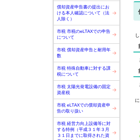
償却資産申告書の提出にお
ける本人確認について（法
人除く）
固
市税 市税のeLTAXでの申告
し
について
市税 償却資産申告と耐用年
数
評
市税 特殊自動車に対する課
税について
評
市税 太陽光発電設備の固定
資産税
〔
に
市税 eLTAXでの償却資産申
固
告の取り扱い
市税 経営力向上設備等に対
する特例（平成３１年３月
３１日までに取得された資