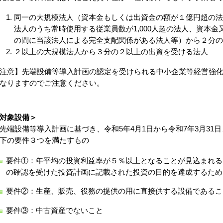
同一の大規模法人（資本金もしくは出資金の額が１億円超の法
法人のうち常時使用する従業員数が1,000人超の法人、資本
の間に当該法人による完全支配関係がある法人等）から２分の
２以上の大規模法人から３分の２以上の出資を受ける法人
注意】先端設備等導入計画の認定を受けられる中小企業等経営強
なりますのでご注意ください。
対象設備＞
端設備等導入計画に基づき、令和5年4月1日から令和7年3月31
下の要件３つを満たすもの
要件①：年平均の投資利益率が５％以上となることが見込まれる
の確認を受けた投資計画に記載された投資の目的を達成するため
要件②：生産、販売、役務の提供の用に直接供する設備であるこ
要件③：中古資産でないこと