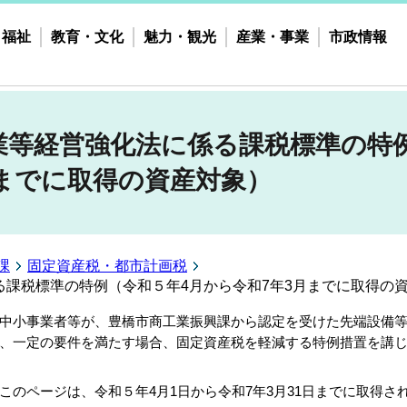
・福祉
教育・文化
魅力・観光
産業・事業
市政情報
業等経営強化法に係る課税標準の特
月までに取得の資産対象）
課
固定資産税・都市計画税
課税標準の特例（令和５年4月から令和7年3月までに取得の
小事業者等が、豊橋市商工業振興課から認定を受けた先端設備等
、一定の要件を満たす場合、固定資産税を軽減する特例措置を講
のページは、令和５年4月1日から令和7年3月31日までに取得さ