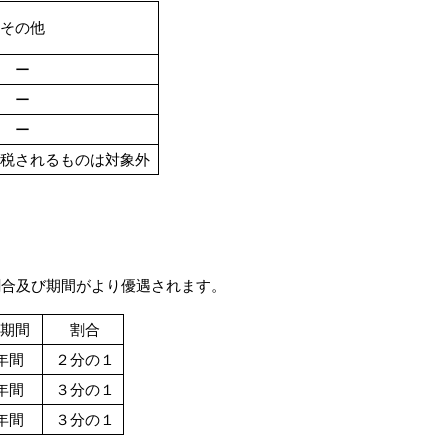
その他
ー
ー
ー
税されるものは対象外
合及び期間がより優遇されます。
用期間
割合
年間
２分の１
年間
３分の１
年間
３分の１