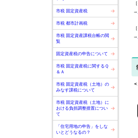
［
市税 固定資産税
→
市税 都市計画税
［
市税 固定資産課税台帳の閲
→
覧
固定資産税の申告について
市税 固定資産税に関するＱ
＆Ａ
＜
市税 固定資産税（土地）の
みなす課税について
市税 固定資産税（土地）に
おける負担調整措置につい
て
「住宅用地の申告」をしな
いとどうなるの？