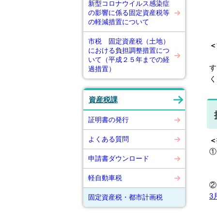
新型コロナウイルス感染症
※
の影響に係る固定資産税等
の軽減措置について
市税 固定資産税（土地）
＜
における負担調整措置につ
固
いて（平成２５年までの経
す
過措置）
く
資産税課
証明書の発行
よくある質問
＜
①
申請書ダウンロード
軽自動車税
3
固定資産税・都市計画税
※