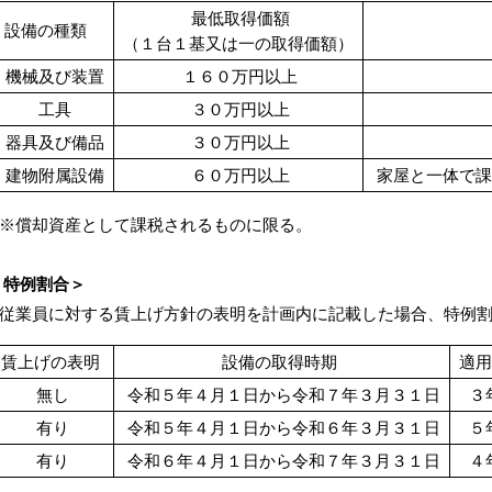
最低取得価額
設備の種類
（１台１基又は一の取得価額）
機械及び装置
１６０万円以上
工具
３０万円以上
器具及び備品
３０万円以上
建物附属設備
６０万円以上
家屋と一体で課
償却資産として課税されるものに限る。
特例割合＞
業員に対する賃上げ方針の表明を計画内に記載した場合、特例割
賃上げの表明
設備の取得時期
適
無し
令和５年４月１日から令和７年３月３１日
３
有り
令和５年４月１日から令和６年３月３１日
５
有り
令和６年４月１日から令和７年３月３１日
４