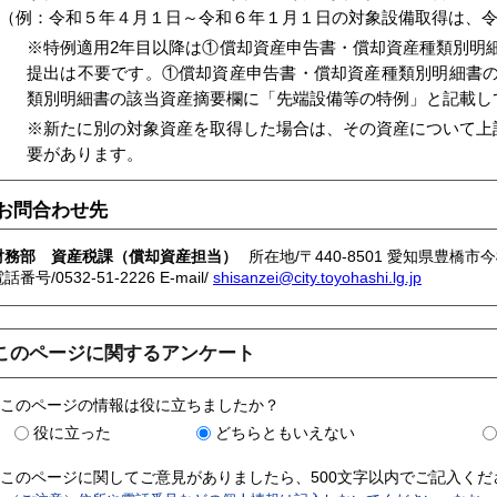
例：令和５年４月１日～令和６年１月１日の対象設備取得は、令
※特例適用2年目以降は①償却資産申告書・償却資産種類別明
提出は不要です。①償却資産申告書・償却資産種類別明細書
類別明細書の該当資産摘要欄に「先端設備等の特例」と記載し
※新たに別の対象資産を取得した場合は、その資産について上
要があります。
お問合わせ先
財務部 資産税課（償却資産担当）
所在地/〒440-8501 愛知県豊橋市
話番号/0532-51-2226 E-mail/
shisanzei@city.toyohashi.lg.jp
このページに関するアンケート
このページの情報は役に立ちましたか？
役に立った
どちらともいえない
このページに関してご意見がありましたら、500文字以内でご記入く