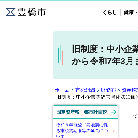
くらし
健康
旧制度：中小企
から令和7年3
ホーム
市の組織
財務部
資産税
旧制度：中小企業等経営強化法に係る
中
固定資産税・都市計画税
て
令和６年能登半島地震に係
る市税納期限等の延長につ
こ
いて