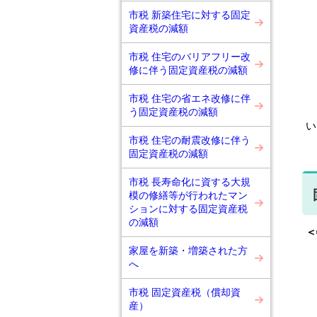
市税 新築住宅に対する固定
資産税の減額
市税 住宅のバリアフリー改
修に伴う固定資産税の減額
市税 住宅の省エネ改修に伴
【
う固定資産税の減額
い
市税 住宅の耐震改修に伴う
固定資産税の減額
市税 長寿命化に資する大規
模の修繕等が行われたマン
ションに対する固定資産税
の減額
＜
以
家屋を新築・増築された方
・
へ
・
市税 固定資産税（償却資
・
産）
た