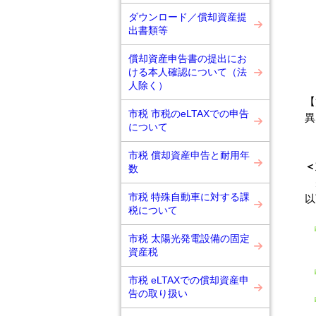
ダウンロード／償却資産提
出書類等
償却資産申告書の提出にお
ける本人確認について（法
人除く）
【
市税 市税のeLTAXでの申告
異
について
市税 償却資産申告と耐用年
＜
数
先
市税 特殊自動車に対する課
以
税について
市税 太陽光発電設備の固定
資産税
市税 eLTAXでの償却資産申
告の取り扱い