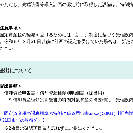
ただし、先端設備等導入計画の認定前に取得した設備は、特例措
注意事項＞
定資産税の軽減を受けるためには、新しい制度に基づく先端設備
。令和５年３月31 日以前に計画の認定を受けていた場合は、新
ださい。
提出について
提出書類＞
 償却資産申告書・償却資産種類別明細書（提出用）
※償却資産種類別明細書の特例対象資産の摘要欄に「先端設備
②
固定資産税の課税標準の特例に係る届出書.docx( 50KB )【旧
月31日までの取得分）】
2枚目の確認項目票も忘れずにご提出ください。