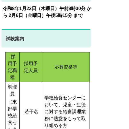
令和8年1月22日（木曜日）午前8時30分 か
ら 2月6日（金曜日）午後5時15分 まで
試験案内
採
用予
採用予
応募資格等
定職
定人員
種
調理
員
学校給食センターに
（東
おいて、児童・生徒
部学
若干名
に対する給食調理業
校給
務に熱意をもって取
食セ
り組める方