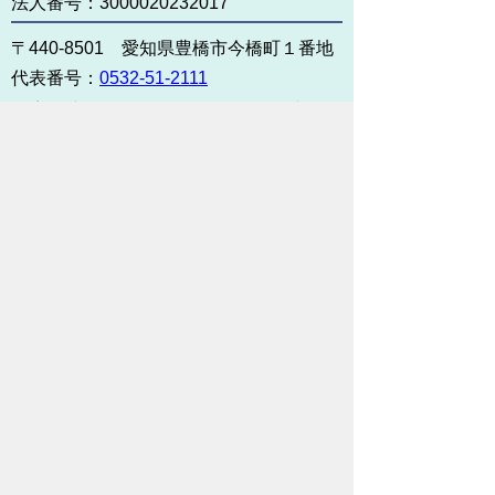
法人番号：3000020232017
〒440-8501 愛知県豊橋市今橋町１番地
代表番号：
0532-51-2111
開庁日時：
月曜日～金曜日 午前8時30
分～午後5時15分まで
（土・日・祝祭日・年末年始
＜12月29日から1月3日＞は
除く）
各課連絡先
お問い合わせ
市役所までのアクセス