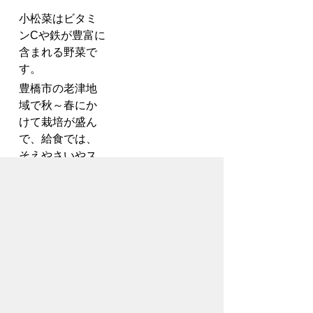
小松菜はビタミ
ンCや鉄が豊富に
含まれる野菜で
す。
豊橋市の老津地
域で秋～春にか
けて栽培が盛ん
で、給食では、
そえやさいやス
ープに使用しま
す。
お問合わせ先
教育部
保健給食課