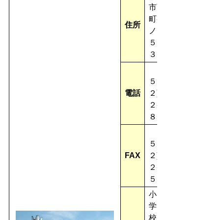
市西口
町字西
住所
ノ口２
５－１
３
(０
５３
電話
２)６
２-９
８１５
(０
５３
FAX
２)６
２-４
５２３
小
学
校