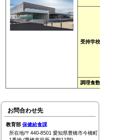
受持学校
調理食数
お問合わせ先
教育部
保健給食課
所在地/〒440-8501 愛知県豊橋市今橋町
1番地 (豊橋市役所 東館11階)