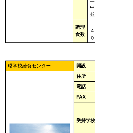
二川
中、五
並中
約
調理
４，２
食数
００食
曙学校給食センター
開設
住所
電話
FAX
受持学校数