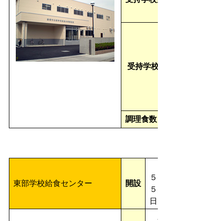
受持学校
調理食数
昭和
５７年
東部学校給食センター
開設
５月１
日
豊橋