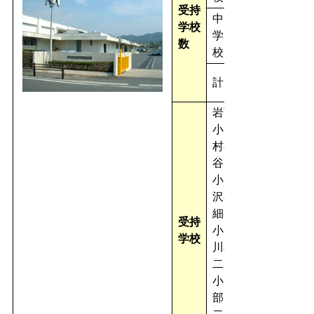
受持
中
学校
学
数
校
計
岩西
小、飯
村小、
谷川
小、小
沢小、
細谷
受持
小、二
学校
川小、
二川南
小、東
部中、