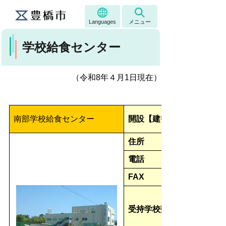
Languages
メニュー
学校給食センター
（令和8年４月1日現在）
南部学校給食センター
開設【建替】
住所
電話
FAX
受持学校数