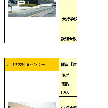
受持学校
調理食数
北部学校給食センター
開設【建替】
住所
電話
FAX
受持学校数