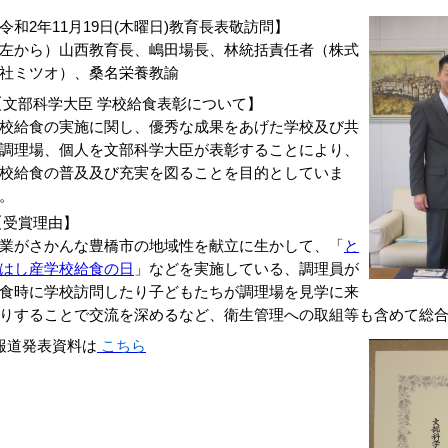
令和2年11月19日(木曜日)教育長表敬訪問】
左から）山西教育長、嶋田場長、林統括責任者（株式
社ミツオ）、桑名栄養教諭
文部科学大臣 学校給食表彰について】
校給食の実施に関し、優秀な成果をあげた学校及び共
調理場、個人を文部科学大臣が表彰することにより、
校給食の普及及び充実を図ることを目的としていま
。
受賞理由】
業がさかんな豊橋市の地域性を献立に生かして、「
と
はし産学校給食の日
」などを実施している、調理員が
食時に学校訪問したり子どもたちが調理場を見学に来
りすることで交流を深めるなど、衛生管理への取組等も含めて総
報道発表資料は
こちら