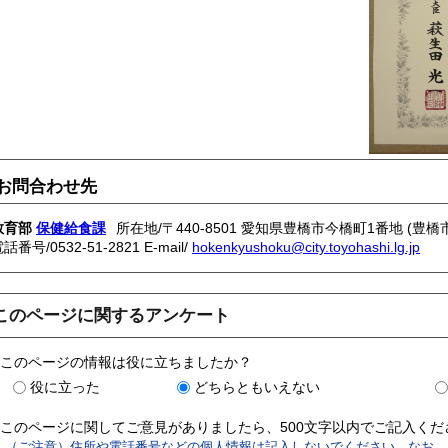
お問合わせ先
教育部
保健給食課
所在地/〒440-8501 愛知県豊橋市今橋町1番地 (豊橋
電話番号/
0532-51-2821
E-mail/
hokenkyushoku@city.toyohashi.lg.jp
このページに関するアンケート
このページの情報は役に立ちましたか？
役に立った
どちらともいえない
このページに関してご意見がありましたら、500文字以内でご記入く
（ご注意）住所や電話番号などの個人情報は記入しないでください。なお、