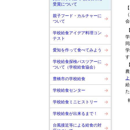
受賞について
【
（
親子フード・カルチャーに
会
ついて
【
学校給食アイデア料理コン
学
テスト
同
愛知を作って食べてみよう
学
す
学校給食探検バスツアーに
【
ついて（学校給食協会）
農
よ
豊橋市の学校給食
給
学校給食センター
た
学校給食ミニヒストリー
学校給食が出来るまで！
台風接近等による給食の対