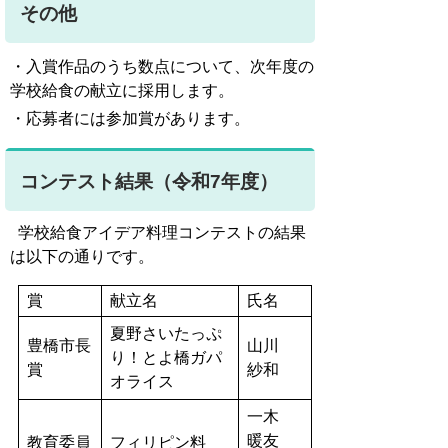
その他
・入賞作品のうち数点について、次年度の
学校給食の献立に採用します。
・応募者には参加賞があります。
コンテスト結果（令和7年度）
学校給食アイデア料理コンテストの結果
は以下の通りです。
賞
献立名
氏名
夏野さいたっぷ
豊橋市長
山川
り！とよ橋ガパ
賞
紗和
オライス
一木
暖友
教育委員
フィリピン料