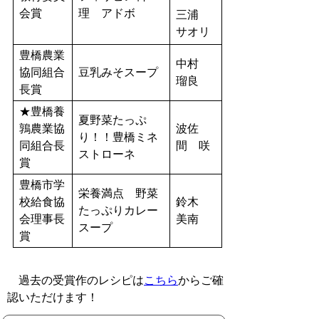
会賞
理 アドボ
三浦
サオリ
豊橋農業
中村
協同組合
豆乳みそスープ
瑠良
長賞
★豊橋養
夏野菜たっぷ
鶉農業協
波佐
り！！豊橋ミネ
同組合長
間 咲
ストローネ
賞
豊橋市学
栄養満点 野菜
校給食協
鈴木
たっぷりカレー
会理事長
美南
スープ
賞
過去の受賞作のレシピは
こちら
からご確
認いただけます！