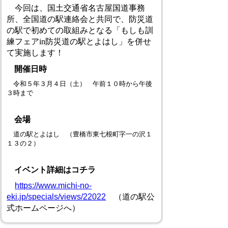
今回は、国土交通省名古屋国道事務
所、全国道の駅連絡会と共同で、防災道
の駅で初めての取組みとなる「もしも訓
練フェアin防災道の駅とよはし」を併せ
て実施します！
開催日時
令和５年３月４日（土） 午前１０時から午後
３時まで
会場
道の駅とよはし （豊橋市東七根町字一の沢１
１３の２）
イベント詳細はコチラ
https://www.michi-no-
eki.jp/specials/views/22022
（道の駅公
式ホームページへ）