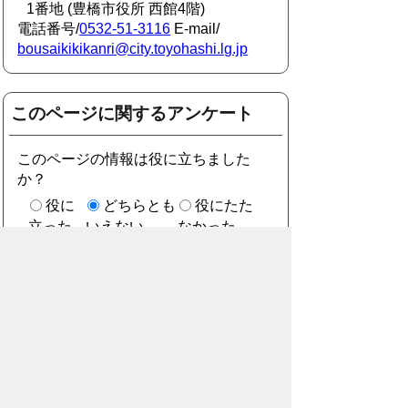
1番地 (豊橋市役所 西館4階)
電話番号/
0532-51-3116
E-mail/
bousaikikikanri@city.toyohashi.lg.jp
このページに関するアンケート
このページの情報は役に立ちました
か？
役に
どちらとも
役にたた
立った
いえない
なかった
このページに関してご意見がありまし
たらご記入ください。
（ご注意）住所や電話番号などの個人情報は記
入しないでください。なお、回答が必要な お問
合わせは、直接このページのお問合わせ先へご
連絡ください。