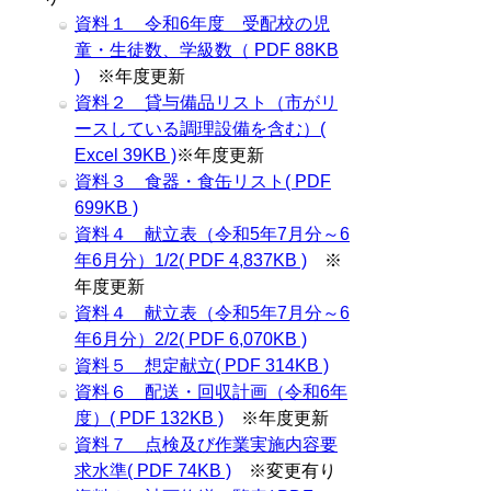
資料１ 令和6年度 受配校の児
童・生徒数、学級数（ PDF 88KB
)
※年度更新
資料２ 貸与備品リスト（市がリ
ースしている調理設備を含む）(
Excel 39KB )
※年度更新
資料３ 食器・食缶リスト( PDF
699KB )
資料４ 献立表（令和5年7月分～6
年6月分）1/2( PDF 4,837KB )
※
年度更新
資料４ 献立表（令和5年7月分～6
年6月分）2/2( PDF 6,070KB )
資料５ 想定献立( PDF 314KB )
資料６ 配送・回収計画（令和6年
度）( PDF 132KB )
※年度更新
資料７ 点検及び作業実施内容要
求水準( PDF 74KB )
※変更有り