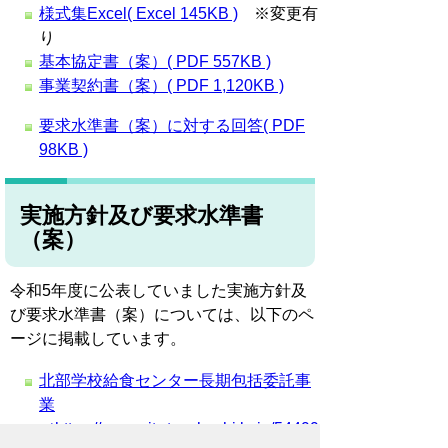
様式集Excel( Excel 145KB )
※変更有
り
基本協定書（案）( PDF 557KB )
事業契約書（案）( PDF 1,120KB )
要求水準書（案）に対する回答( PDF
98KB )
実施方針及び要求水準書
（案）
令和5年度に公表していました実施方針及
び要求水準書（案）については、以下のペ
ージに掲載しています。
北部学校給食センター長期包括委託事
業
（https://www.city.toyohashi.lg.jp/54499.htm）