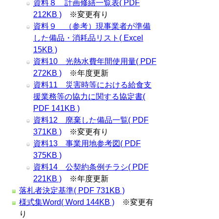
資料８ 計画修繕一覧表( PDF
212KB )
※変更有り
資料９ （参考）現事業者が準備
した備品・消耗品リスト( Excel
15KB )
資料10 光熱水費年間使用量( PDF
272KB )
※年度更新
資料11 災害時等における給食支
援業務等の協力に関する協定書(
PDF 141KB )
資料12 廃棄した備品一覧( PDF
371KB )
※変更有り
資料13 事業用地参考図( PDF
375KB )
資料14 公契約条例チラシ( PDF
221KB )
※年度更新
落札者決定基準( PDF 731KB )
様式集Word( Word 144KB )
※変更有
り