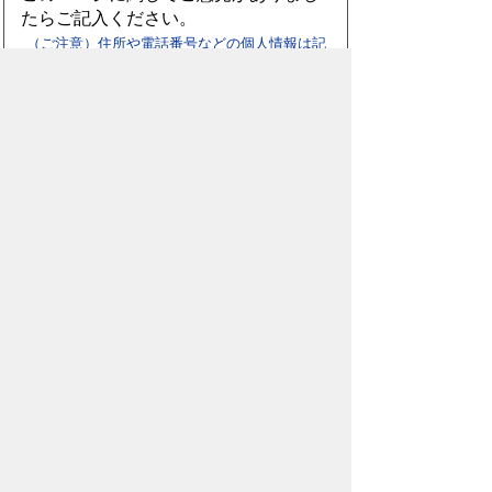
たらご記入ください。
（ご注意）住所や電話番号などの個人情報は記
入しないでください。なお、回答が必要な お問
合わせは、直接このページのお問合わせ先へご
連絡ください。
スマートフォン
パソコン
豊橋市役所