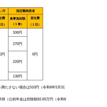
い方
指定難病患者
住費
居住費
食事負担額
（１食）
１日）
（１日）
330円
270円
30円
0円
220円
130円
たさない場合は510円（令和8年5月31
得（公的年金は控除額82.65万円（令和8