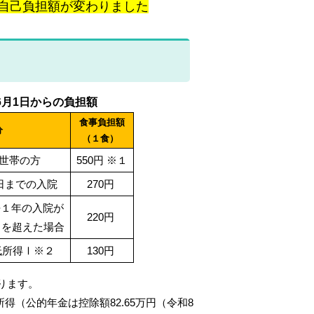
自己負担額が変わりました
6月1日からの負担額
食事負担額
分
（１食）
世帯の方
550円 ※１
0日までの入院
270円
去１年の
入院が
220円
日を
超えた場合
低所得Ⅰ※２
130円
なります。
得（公的年金は控除額82.65万円（令和8