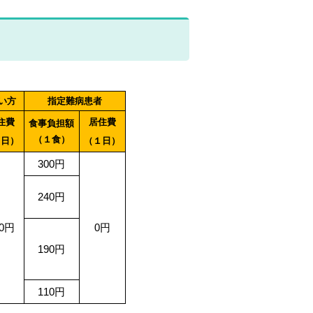
い方
指定難病患者
住費
居住費
食事負担額
（１食）
１日）
（１日）
300円
240円
70円
0円
190円
110円