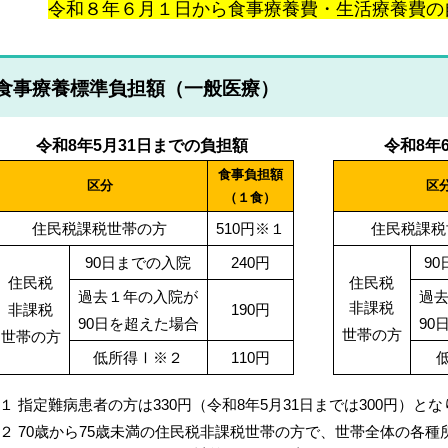
令和８年６月１日から食事療養費・生活療養費の
食事療養標準負担額（一般医療）
令和8年5月31日までの負担額
令和8年
食事負担額
区分
区
（１食）
住民税課税世帯の方
510円
※１
住民税課税
90日までの入院
240円
9
住民税
住民税
過去１年の
入院が
過
非課税
非課税
190円
90日を
超えた場合
90
世帯の方
世帯の方
低所得Ⅰ※２
110円
１ 指定難病患者の方は330円（令和8年5月31日までは300円）と
２ 70歳から75歳未満の住民税非課税世帯の方で、世帯全体の各種所