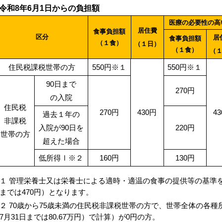
令和8年6月1日からの負担額
医療の必要性の高
居住費
食事負担額
区分
居
食事負担額
（１食）
（１日）
（１食）
（
住民税課税世帯の方
550円※１
550円※１
90日まで
270円
の入院
住民税
270円
430円
4
過去１年の
非課税
入院が90日を
220円
世帯の方
超えた場合
低所得Ⅰ※２
160円
130円
１ 管理栄養士又は栄養士による適時・適温の食事の提供等の基準を満
までは470円）となります。
２ 70歳から75歳未満の住民税非課税世帯の方で、世帯全体の各種所
7月31日までは80.67万円）で計算）が0円の方。