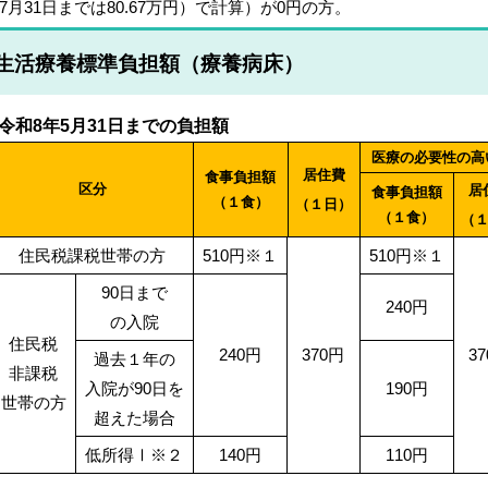
7月31日まで
は80.67万円）で計算）が0円の方。
生活療養標準負担額（療養病床）
令和8年5月31日までの負担額
医療の必要性の高
居住費
食事負担額
区分
居
食事負担額
（１食）
（１日）
（１食）
（
住民税課税世帯の方
510円※１
510円※１
90日まで
240円
の入院
住民税
240円
370円
3
過去１年の
非課税
入院が
90日を
190
円
世帯の方
超えた場合
低所得Ⅰ※２
140円
110円