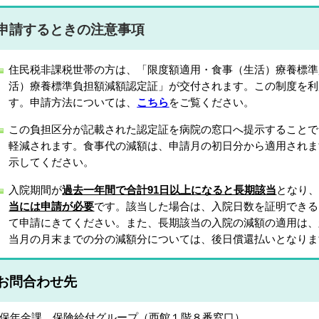
申請するときの注意事項
住民税非課税世帯の方は、「限度額適用・食事（生活）療養標準
活）療養標準負担額減額認定証」が交付されます。この制度を利
す。申請方法については、
こちら
をご覧ください。
この負担区分が記載された認定証を病院の窓口へ提示することで
軽減されます。食事代の減額は、申請月の初日分から適用されま
示してください。
入院期間が
過去一年間で合計91日以上になると長期該当
となり
当には申請が必要
です。該当した場合は、入院日数を証明できる
て申請にきてください。また、長期該当の入院の減額の適用は、
当月の月末までの分の減額分については、後日償還払いとなりま
お問合わせ先
保年金課 保険給付グループ（西館１階８番窓口）