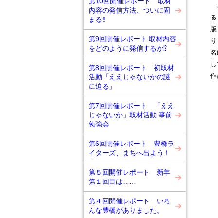
第10回開催レポート 取材
さ
内容の発信方法、ついに固
る
まる‼
版
第9回開催レポート 取材内容
り
をどのように発信するか⁉
名
し
第8回開催レポート 初取材
作
活動「ええじゃないかの謎
に迫る」
第7回開催レポート 「ええ
じゃないか」取材活動 事前
勉強会
第6回開催レポート 豊橋ラ
イターズ、まちへ出よう！
第５回開催レポート 新年
第１回目は……
第４回開催レポート いろ
んな豊橋がありました。