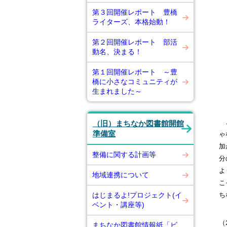
第３回開催レポート 豊橋
ライターズ、本格始動！
第２回開催レポート 部活
動名、決まる！
第１回開催レポート ～豊
橋に小さなコミュニティが
生まれました～
こ
（旧）まちなか図書館開館
ゃ
準備室
加
整備に関する計画等
分
よ
地域連携について
こ
ち
はじまるよ!プロジェクト(イ
ベント・講座等)
（
まちなか図書館情報紙「ビ