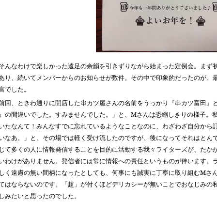
んなわけで楽しかった遠足の余韻を引きずりながら始まった定例会。まず初
あり、続いてメンバーからのお知らせが数件。その中で印象的だったのが、
言でした。
前回、ときわ通りに開店した串カツ屋さんの名前をうっかり『串カツ富田』
』の間違いでした。すみませんでした。」と、
M
さんは恐縮しきりの様子。
いたなんて！みんなすでに忘れているようなことなのに、わざわざ自分から
いなあ。」と、その場では軽く受け流したのですが、後になってそれはとん
じて多くの人に情報発信することを目的に活動する我々ライターズが、たか
いわけがありません。発信者には常に情報への責任というものが伴います。
しく遠慮の無い間柄になったとしても、何事にも誠実に丁寧に取り組む
M
さ
てはならないのです。「超」が付くほどデリカシーが無いことでおなじみの
しみたいと思ったのでした。