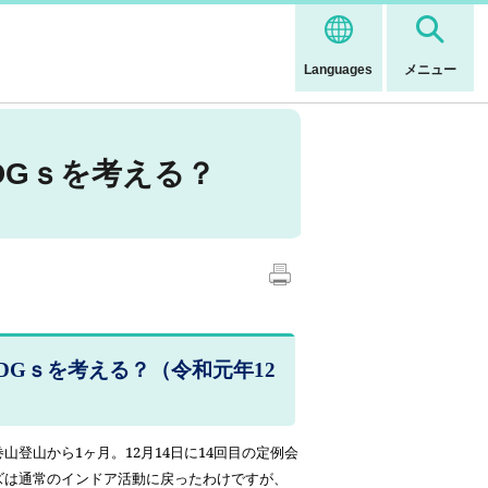
Languages
メニュー
DGｓを考える？
DGｓを考える？（令和元年12
巻山登山から
1
ヶ月。
12
月
14
日に
14
回目の定例会
ズは通常のインドア活動に戻ったわけですが、