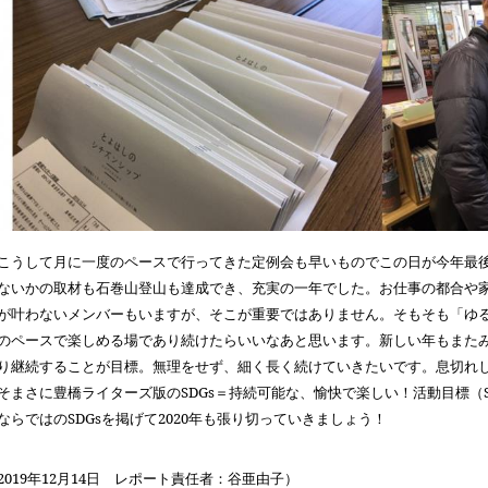
うして月に一度のペースで行ってきた定例会も早いものでこの日が今年最後
ないかの取材も石巻山登山も達成でき、充実の一年でした。お仕事の都合や
が叶わないメンバーもいますが、そこが重要ではありません。そもそも「ゆ
のペースで楽しめる場であり続けたらいいなあと思います。新しい年もまた
り継続することが目標。無理をせず、細く長く続けていきたいです。息切れ
そまさに豊橋ライターズ版の
SDGs
＝持続可能な、愉快で楽しい！活動目標（
ならではの
SDGs
を掲げて
2020
年も張り切っていきましょう！
2019
年
12
月
14
日 レポート責任者：谷亜由子）