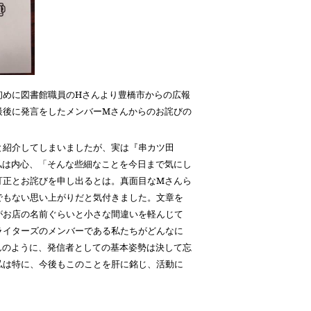
めに図書館職員のHさんより豊橋市からの広報
最後に発言をしたメンバー
M
さんからのお詫びの
と紹介してしまいましたが、実は『串カツ田
私は内心、「そんな些細なことを今日まで気にし
訂正とお詫びを申し出るとは。真面目な
M
さんら
でもない思い上がりだと気付きました。文章を
がお店の名前ぐらいと小さな間違いを軽んじて
ライターズのメンバーである私たちがどんなに
んのように、発信者としての基本姿勢は決して忘
私は特に、今後もこのことを肝に銘じ、活動に