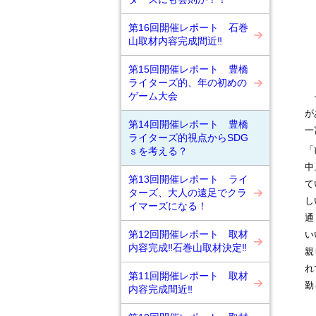
第16回開催レポート 石巻
山取材内容完成間近‼
第15回開催レポート 豊橋
ライターズ的、年の初めの
そ
ゲーム大会
が
第14回開催レポート 豊橋
一
ライターズ的視点からSDG
「
ｓを考える？
中
第13回開催レポート ライ
て
ターズ、大人の遠足でクラ
し
イマーズになる！
通
い
第12回開催レポート 取材
内容完成‼石巻山取材決定‼
親
れ
第11回開催レポート 取材
勤
内容完成間近‼