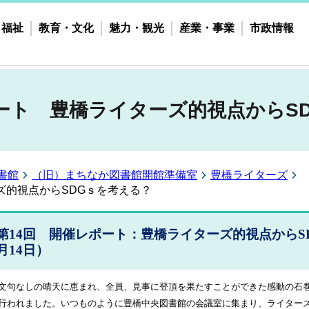
・福祉
教育・文化
魅力・観光
産業・事業
市政情報
ポート 豊橋ライターズ的視点からS
書館
（旧）まちなか図書館開館準備室
豊橋ライターズ
ズ的視点からSDGｓを考える？
第14回 開催レポート：豊橋ライターズ的視点からS
月14日）
句なしの晴天に恵まれ、全員、見事に登頂を果たすことができた感動の石
行われました。いつものように豊橋中央図書館の会議室に集まり、ライター