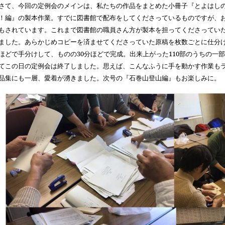
て、今回の定例会のメインは、私たちの作品をまとめた小冊子『とよはしの
！編』の製本作業。すでに図書館で配布をしてくださっているものですが、
もされています。これまで図書館の職員さん方が製本を担ってくださってい
ました。あらかじめコピーを済ませてくださっていた原稿を枚数ごとに仕分
ほどで手分けして、ものの
30
分ほどで完成。出来上がった
110
部のうちの一部
てこの日の定例会は終了しました。思えば、こんなふうに手を動かす作業も
品集にも一層、愛着が湧きました。次号の『石巻山登山編』もお楽しみに。