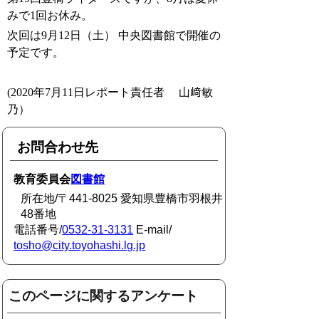
みで
1
回お休み。
次回は
9
月
12
日（土） 中央図書館で開催の
予定です。
(2020
年7月11日レポート責任者
山﨑敏
乃
）
お問合わせ先
教育委員会
図書館
所在地/〒441-8025 愛知県豊橋市羽根井
48番地
電話番号/
0532-31-3131
E-mail/
tosho@city.toyohashi.lg.jp
このページに関するアンケート