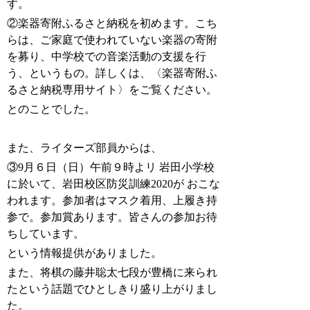
す。
②楽器寄附ふるさと納税を初めます。こち
らは、ご家庭で使われていない楽器の寄附
を募り、中学校での音楽活動の支援を行
う、というもの。詳しくは、〈楽器寄附ふ
るさと納税専用サイト〉をご覧ください。
とのことでした。
また、ライターズ部員からは、
③
9
月６日（日）午前９時よリ 岩田小学校
に於いて、岩田校区防災訓練
2020
が おこな
われます。参加者は
マスク着用、上履き持
参で。
参加賞あります。皆さんの参加お待
ちしています。
という情報提供がありました。
また、将棋の藤井聡太七段が豊橋に来られ
たという話題でひとしきり盛り上がりまし
た。