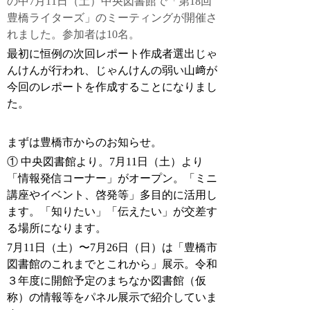
の中
7
月
11
日（土）中央図書館で「第
18
回
豊橋ライターズ」のミーティングが開催さ
れました。参加者は10名。
最初に恒例の次回レポート作成者選出じゃ
んけんが行われ、じゃんけんの弱い山﨑が
今回のレポートを作成することになりまし
た。
まずは豊橋市からのお知らせ。
① 中央図書館より。
7
月
11
日（土）より
「情報発信コーナー」がオープン。「ミニ
講座やイベント、啓発等」多目的に活用し
ます。「知りたい」「伝えたい」が交差す
る場所になります。
7
月
11
日（土）〜
7
月
26
日（日）は「豊橋市
図書館のこれまでとこれから」展示。令和
３年度に開館予定のまちなか図書館（仮
称）の情報等をパネル展示で紹介していま