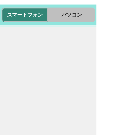
スマートフォン
パソコン
豊橋市役所
法人番号：3000020232017
〒440-8501 愛知県豊橋市今橋町１番地
代表番号：
0532-51-2111
開庁日時：
月曜日～金曜日 午前8時30
分～午後5時15分まで
（土・日・祝祭日・年末年始
＜12月29日から1月3日＞は
除く）
各課連絡先