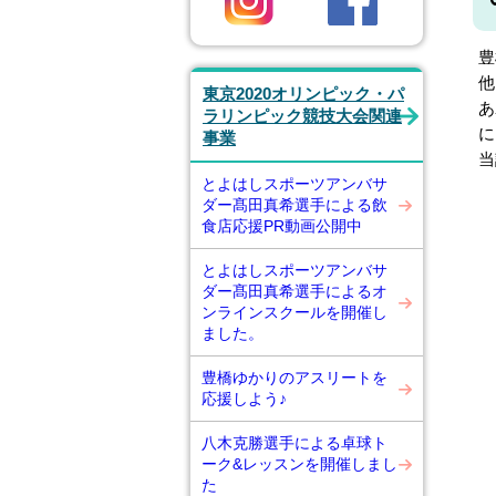
豊
他
東京2020オリンピック・パ
あ
ラリンピック競技大会関連
に
事業
当
とよはしスポーツアンバサ
ダー髙田真希選手による飲
食店応援PR動画公開中
とよはしスポーツアンバサ
ダー髙田真希選手によるオ
ンラインスクールを開催し
ました。
豊橋ゆかりのアスリートを
応援しよう♪
八木克勝選手による卓球ト
ーク&レッスンを開催しまし
た