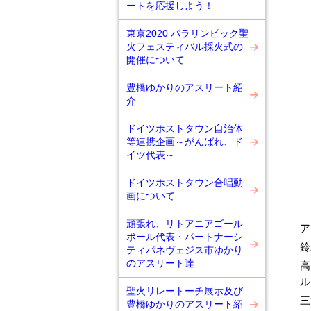
ートを応援しよう！
東京2020 パラリンピック聖
火フェスティバル採火式の
開催について
豊橋ゆかりのアスリート紹
介
ドイツホストタウン自治体
等連携企画～がんばれ、ド
イツ代表～
ドイツホストタウン合唱動
画について
頑張れ、リトアニアゴール
ア
ボール代表・パートナーシ
鈴
ティパネヴェジス市ゆかり
のアスリート達
高
ル
聖火リレートーチ展示及び
三
豊橋ゆかりのアスリート紹