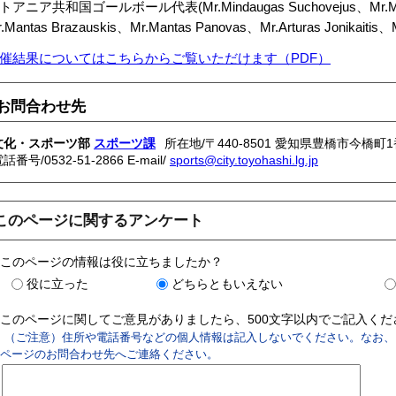
トアニア共和国ゴールボール代表(Mr.Mindaugas Suchovejus、Mr.Marius 
.Mantas Brazauskis、Mr.Mantas Panovas、Mr.Arturas Jonikaitis、M
催結果についてはこちらからご覧いただけます（PDF）
お問合わせ先
文化・スポーツ部
スポーツ課
所在地/〒440-8501 愛知県豊橋市今橋町1
電話番号/
0532-51-2866
E-mail/
sports@city.toyohashi.lg.jp
このページに関するアンケート
このページの情報は役に立ちましたか？
役に立った
どちらともいえない
このページに関してご意見がありましたら、500文字以内でご記入く
（ご注意）住所や電話番号などの個人情報は記入しないでください。なお、
ページのお問合わせ先へご連絡ください。