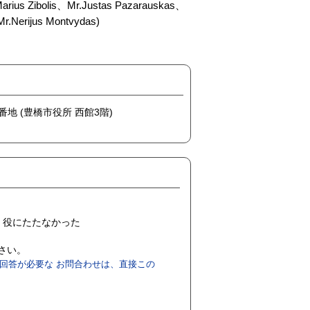
Zibolis、Mr.Justas Pazarauskas、
r.Nerijus Montvydas)
番地 (豊橋市役所 西館3階)
役にたたなかった
ださい。
回答が必要な お問合わせは、直接この