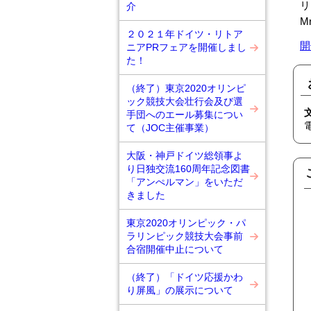
リ
介
Mr
２０２１年ドイツ・リトア
開
ニアPRフェアを開催しまし
た！
（終了）東京2020オリンピ
ック競技大会壮行会及び選
手団へのエール募集につい
て（JOC主催事業）
大阪・神戸ドイツ総領事よ
り日独交流160周年記念図書
「アンぺルマン」をいただ
きました
東京2020オリンピック・パ
ラリンピック競技大会事前
合宿開催中止について
（終了）「ドイツ応援かわ
り屏風」の展示について