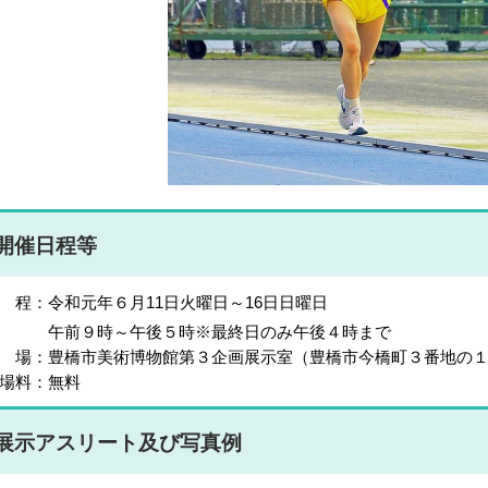
開催日程等
 程：令和元年６月11日火曜日～16日日曜日
午前９時～午後５時※最終日のみ午後４時まで
 場：豊橋市美術博物館第３企画展示室（豊橋市今橋町３番地の
場料：無料
展示アスリート及び写真例