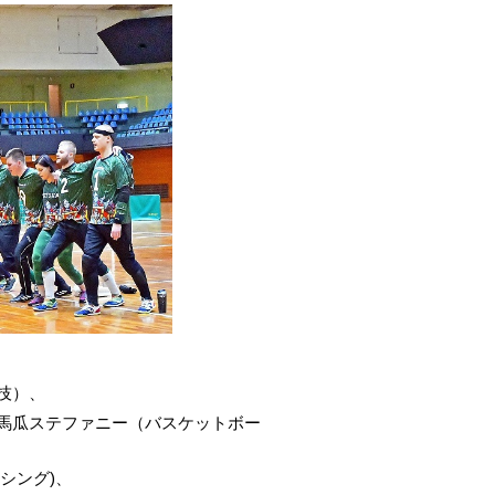
技）、
、馬瓜ステファニー（バスケットボー
シング)、