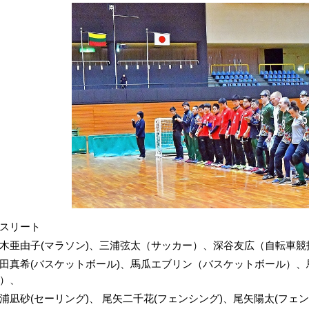
スリート
木亜由子(マラソン)、三浦弦太（サッカー）、深谷友広（自転車競
田真希(バスケットボール)、馬瓜エブリン（バスケットボール）
）、
浦凪砂(セーリング)、 尾矢二千花(フェンシング)、尾矢陽太(フェン