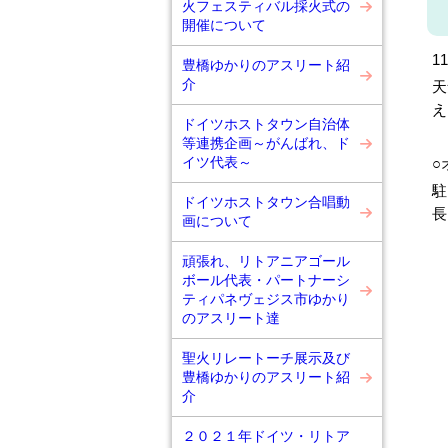
火フェスティバル採火式の
開催について
1
豊橋ゆかりのアスリート紹
介
天
え
ドイツホストタウン自治体
等連携企画～がんばれ、ド
イツ代表～
○
駐
ドイツホストタウン合唱動
長
画について
頑張れ、リトアニアゴール
ボール代表・パートナーシ
ティパネヴェジス市ゆかり
のアスリート達
聖火リレートーチ展示及び
豊橋ゆかりのアスリート紹
介
２０２１年ドイツ・リトア