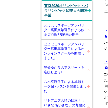
ら
東京2020オリンピック・パ
ラリンピック競技大会関連
こ
事業
とよはしスポーツアンバサ
ダー髙田真希選手による飲
・
食店応援PR動画公開中
る
パ
とよはしスポーツアンバサ
ダー髙田真希選手によるオ
ジ
ンラインスクールを開催し
ました。
・
る
豊橋ゆかりのアスリートを
応援しよう♪
2
た
八木克勝選手による卓球ト
今
ーク&レッスンを開催しまし
た
い
ホ
リトアニアの詩の絵本「ち
日
いさな ちいさな」の寄贈の