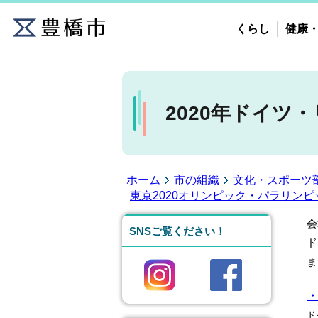
くらし
健康
2020年ドイツ
ホーム
市の組織
文化・スポーツ
東京2020オリンピック・パラリン
会
SNSご覧ください！
ド
ま
・
ド