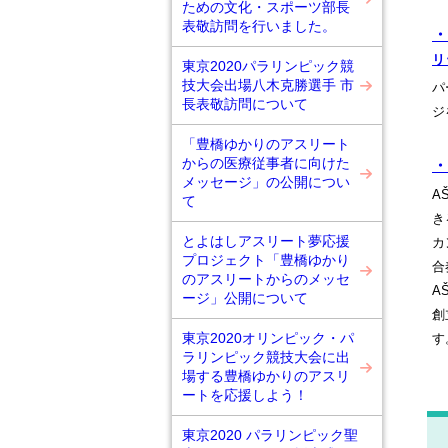
ための文化・スポーツ部長
表敬訪問を行いました。
・
リ
東京2020パラリンピック競
技大会出場八木克勝選手 市
パ
長表敬訪問について
ジ
「豊橋ゆかりのアスリート
からの医療従事者に向けた
・
メッセージ」の公開につい
A
て
き
とよはしアスリート夢応援
カ
プロジェクト「豊橋ゆかり
合
のアスリートからのメッセ
A
ージ」公開について
創
東京2020オリンピック・パ
す
ラリンピック競技大会に出
場する豊橋ゆかりのアスリ
ートを応援しよう！
東京2020 パラリンピック聖