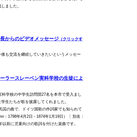
成しました。
長からのビデオメッセージ
（クリックす
今後も交流を継続していきたいというメッセー
ーラースレーベン実科学校の生徒によ
実科学校の中学生訪問団27名を本市で受入まし
な学生たちが歌を披露してくれました。
ヘミア民謡の曲で、ドイツ国歌の作詞家でも知られて
n：1798年4月2日 - 1874年1月19日）〔 別名：
〕が1843年以前に児童向けの歌詞を付けた楽曲です。