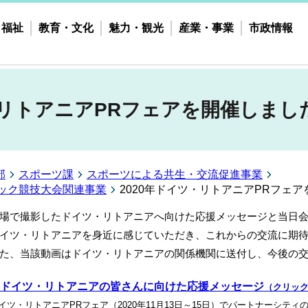
・福祉
教育・文化
魅力・観光
産業・事業
市政情報
・リトアニアPRフェアを開催しまし
部
スポーツ課
スポーツによる共生・交流促進事業
ピック競技大会関連事業
2020年ドイツ・リトアニアPRフェ
場で撮影したドイツ・リトアニアへ向けた応援メッセージと当日
イツ・リトアニアを身近に感じていただき、これからの交流に期
た、当該動画はドイツ・リトアニアの関係機関に送付し、今後の
ドイツ・リトアニアの皆さんに向けた応援メッセージ
（クリッ
イツ・リトアニアPRフェア（2020年11月13日～15日）でパートナーシ