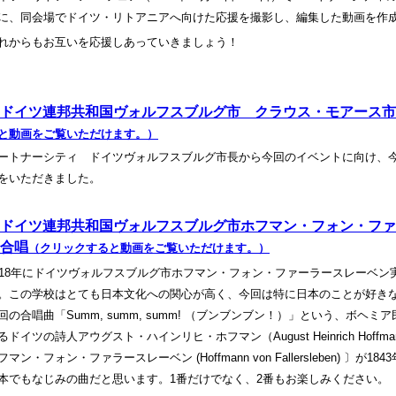
に、同会場でドイツ・リトアニアへ向けた応援を撮影し、編集した動画を作
れからもお互いを応援しあっていきましょう！
ドイツ連邦共和国ヴォルフスブルグ市 クラウス・モアース市
と動画をご覧いただけます。）
ートナーシティ ドイツヴォルフスブルグ市長から今回のイベントに向け、
をいただきました。
ドイツ連邦共和国ヴォルフスブルグ市ホフマン・フォン・ファ
合唱
（クリックすると動画をご覧いただけます。）
018年にドイツヴォルフスブルグ市ホフマン・フォン・ファーラースレーベン
。この学校はとても日本文化への関心が高く、今回は特に日本のことが好き
回の合唱曲「Summ, summ, summ! （ブンブンブン！）」という、ボ
るドイツの詩人アウグスト・ハインリヒ・ホフマン（August Heinrich Hoffman
フマン・フォン・ファラースレーベン (Hoffmann von Fallersleben) 
本でもなじみの曲だと思います。1番だけでなく、2番もお楽しみください。