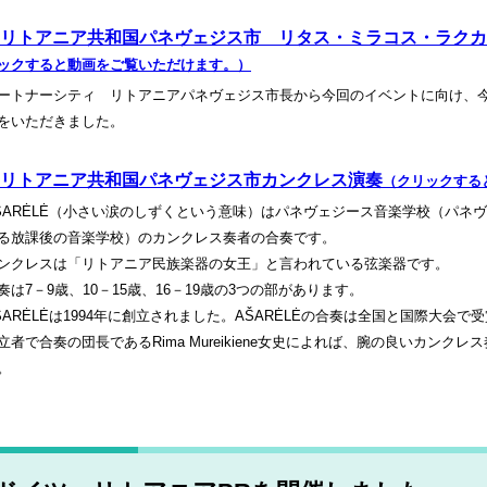
リトアニア共和国パネヴェジス市 リタス・ミラコス・ラクカ
ックすると動画をご覧いただけます。）
ートナーシティ リトアニアパネヴェジス市長から今回のイベントに向け、
をいただきました。
リトアニア共和国パネヴェジス市カンクレス演奏
（クリックする
ŠARĖLĖ（小さい涙のしずくという意味）はパネヴェジース音楽学校（パネ
る放課後の音楽学校）のカンクレス奏者の合奏です。
ンクレスは「リトアニア民族楽器の女王」と言われている弦楽器です。
奏は7－9歳、10－15歳、16－19歳の3つの部があります。
ŠARĖLĖは1994年に創立されました。AŠARĖLĖの合奏は全国と国際大会
立者で合奏の団長であるRima Mureikiene女史によれば、腕の良いカン
。