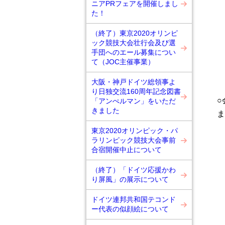
ニアPRフェアを開催しまし
た！
（終了）東京2020オリンピ
ック競技大会壮行会及び選
手団へのエール募集につい
て（JOC主催事業）
大阪・神戸ドイツ総領事よ
り日独交流160周年記念図書
「アンぺルマン」をいただ
きました
ま
東京2020オリンピック・パ
ラリンピック競技大会事前
合宿開催中止について
（終了）「ドイツ応援かわ
り屏風」の展示について
ドイツ連邦共和国テコンド
ー代表の似顔絵について