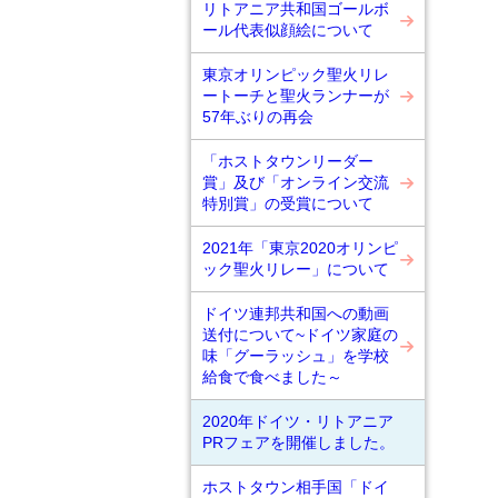
リトアニア共和国ゴールボ
ール代表似顔絵について
東京オリンピック聖火リレ
ートーチと聖火ランナーが
57年ぶりの再会
「ホストタウンリーダー
賞」及び「オンライン交流
特別賞」の受賞について
2021年「東京2020オリンピ
ック聖火リレー」について
ドイツ連邦共和国への動画
送付について~ドイツ家庭の
味「グーラッシュ」を学校
給食で食べました～
2020年ドイツ・リトアニア
PRフェアを開催しました。
ホストタウン相手国「ドイ