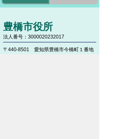
豊橋市役所
法人番号：3000020232017
〒440-8501 愛知県豊橋市今橋町１番地
代表番号：
0532-51-2111
開庁日時：
月曜日～金曜日 午前8時30
分～午後5時15分まで
（土・日・祝祭日・年末年始
＜12月29日から1月3日＞は
除く）
各課連絡先
お問い合わせ