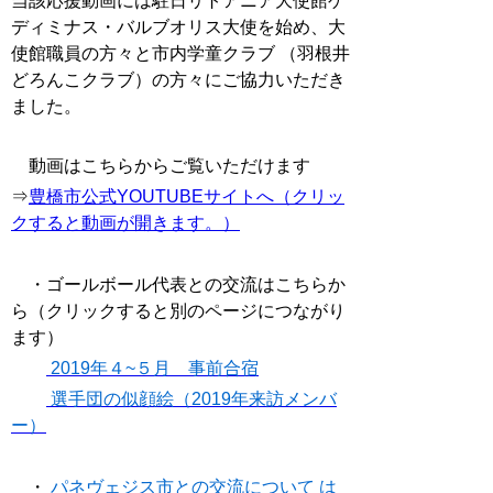
当該応援動画には駐日リトアニア大使館ゲ
ディミナス・バルブオリス大使を始め、大
使館職員の方々と市内学童クラブ （羽根井
どろんこクラブ）の方々にご協力いただき
ました。
動画はこちらからご覧いただけます
⇒
豊橋市公式YOUTUBEサイトへ（クリッ
クすると動画が開きます。）
・ゴールボール代表との交流はこちらか
ら（クリックすると別のページにつながり
ます）
2019年４~５月 事前合宿
選手団の似顔絵（2019年来訪メンバ
ー）
・
パネヴェジス市との交流について
は