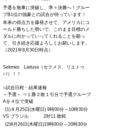
予選を無事に突破し、準々決勝へ！グルー
プB1位の強豪との試合が待っています！
本来の得点力を爆発させて、アメリカにコ
ールド勝ちした勢いで、このまま目標のメ
ダルに向かっていってくれることを願っ
て、引き続き応援よろしくお願いします。
（2021年8月30日時点）
Sekmes Lietuva（セクメス、リエトゥ
バ）！！
○試合日程・結果速報
～予選～ ⇒１勝２敗１引分で予選グループ
Aを４位で突破
(1)８月25日(水曜日) 9時00分～10時30分
VS ブラジル 2対11 敗戦
(2)8月26日(木曜日)19時00分～20時30分