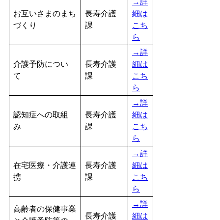
→詳
お互いさまのまち
長寿介護
細は
づくり
課
こち
ら
→詳
介護予防につい
長寿介護
細は
て
課
こち
ら
→詳
認知症への取組
長寿介護
細は
み
課
こち
ら
→詳
在宅医療・介護連
長寿介護
細は
携
課
こち
ら
→詳
高齢者の保健事業
長寿介護
細は