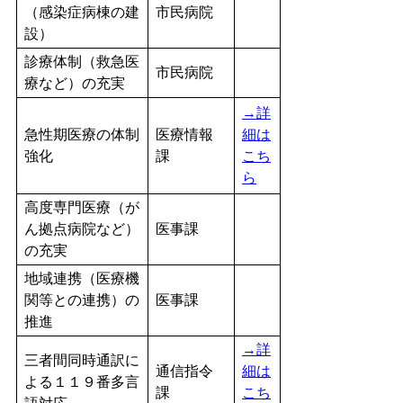
（感染症病棟の建
市民病院
設）
診療体制（救急医
市民病院
療など）の充実
→詳
急性期医療の体制
医療情報
細は
強化
課
こち
ら
高度専門医療（が
ん拠点病院など）
医事課
の充実
地域連携（医療機
関等との連携）の
医事課
推進
→詳
三者間同時通訳に
通信指令
細は
よる１１９番多言
課
こち