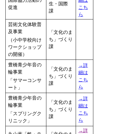
国際協力活動の
細は
生・国際
促進
こち
課
ら
芸術文化体験普
及事業
「文化のま
ち」づくり
（小中学校向け
課
ワークショップ
の開催）
豊橋青少年音の
→詳
「文化のま
輪事業
細は
ち」づくり
こち
「サマーコンサ
課
ら
ート」
豊橋青少年音の
→詳
「文化のま
輪事業
細は
ち」づくり
こち
「スプリングク
課
ら
リニック」
→詳