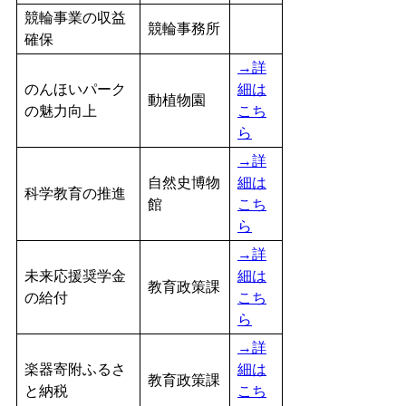
競輪事業の収益
競輪事務所
確保
→詳
のんほいパーク
細は
動植物園
の魅力向上
こち
ら
→詳
自然史博物
細は
科学教育の推進
館
こち
ら
→詳
未来応援奨学金
細は
教育政策課
の給付
こち
ら
→詳
楽器寄附ふるさ
細は
教育政策課
と納税
こち