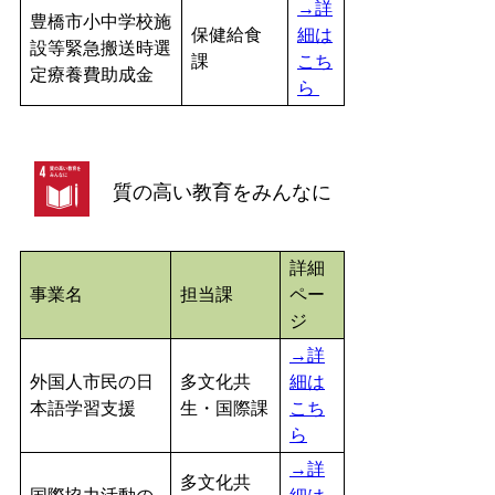
→詳
豊橋市小中学校施
保健給食
細は
設等緊急搬送時選
課
こち
定療養費助成金
ら
質の高い教育をみんなに
詳細
事業名
担当課
ペー
ジ
→詳
外国人市民の日
多文化共
細は
本語学習支援
生・国際課
こち
ら
→詳
多文化共