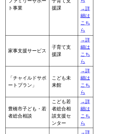
ら
ファミリーサポー
子育て支
ト事業
援課
→詳
細は
こち
ら
→詳
子育て支
細は
家事支援サービス
援課
こち
ら
→詳
「チャイルドサポ
こども未
細は
ートプラン」
来館
こち
ら
こども若
→詳
豊橋市子ども・若
者総合相
細は
者総合相談
談支援セ
こち
ンター
ら
→詳