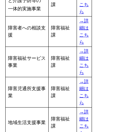
と介護予防等の
課
こち
一体的実施事業
ら
→詳
障害者への相談支
障害福祉
細は
援
課
こち
ら
→詳
障害福祉サービス
障害福祉
細は
事業
課
こち
ら
→詳
障害児通所支援事
障害福祉
細は
業
課
こち
ら
→詳
障害福祉
細は
地域生活支援事業
課
こち