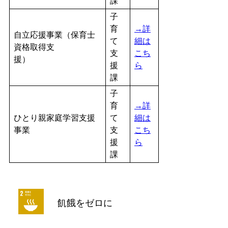
課
子
育
→詳
自立応援事業（保育士
て
細は
資格取得支
支
こち
援）
援
ら
課
子
育
→詳
ひとり親家庭学習支援
て
細は
事業
支
こち
援
ら
課
飢餓をゼロに