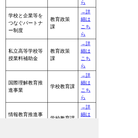
ら
→詳
学校と企業等を
教育政策
細は
つなぐパートナ
課
こち
ー制度
ら
→詳
私立高等学校等
教育政策
細は
授業料補助金
課
こち
ら
→詳
国際理解教育推
細は
学校教育課
進事業
こち
ら
→詳
情報教育推進事
細は
学校教育課
業
こち
ら