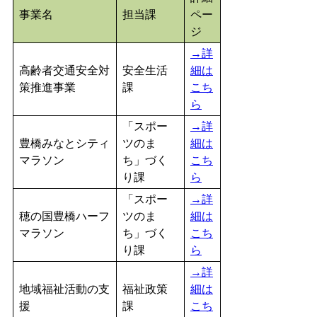
事業名
担当課
ペー
ジ
→詳
高齢者交通安全対
安全生活
細は
策推進事業
課
こち
ら
「スポー
→詳
豊橋みなとシティ
ツのま
細は
マラソン
ち」づく
こち
り課
ら
「スポー
→詳
穂の国豊橋ハーフ
ツのま
細は
マラソン
ち」づく
こち
り課
ら
→詳
地域福祉活動の支
福祉政策
細は
援
課
こち