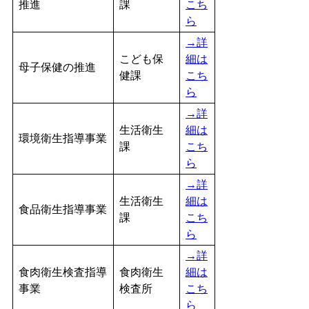
推進
課
こち
ら
→詳
こども保
細は
母子保健の推進
健課
こち
ら
→詳
生活衛生
細は
環境衛生指導事業
課
こち
ら
→詳
生活衛生
細は
食品衛生指導事業
課
こち
ら
→詳
食肉衛生検査指導
食肉衛生
細は
事業
検査所
こち
ら