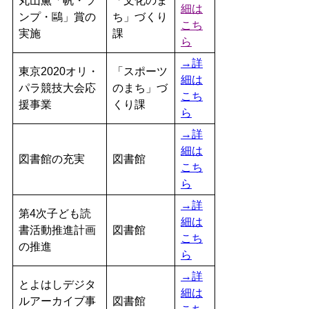
丸山薫「帆・ラ
「文化のま
細は
ンプ・鷗」賞の
ち」づくり
こち
実施
課
ら
→詳
東京2020オリ・
「スポーツ
細は
パラ競技大会応
のまち」づ
こち
援事業
くり課
ら
→詳
細は
図書館の充実
図書館
こち
ら
→詳
第4次子ども読
細は
書活動推進計画
図書館
こち
の推進
ら
→詳
とよはしデジタ
細は
ルアーカイブ事
図書館