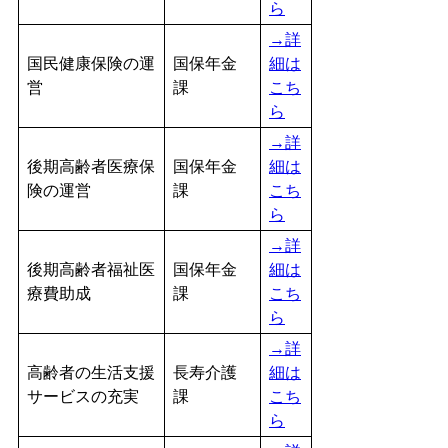
ら
→詳
国民健康保険の運
国保年金
細は
営
課
こち
ら
→詳
後期高齢者医療保
国保年金
細は
険の運営
課
こち
ら
→詳
後期高齢者福祉医
国保年金
細は
療費助成
課
こち
ら
→詳
高齢者の生活支援
長寿介護
細は
サービスの充実
課
こち
ら