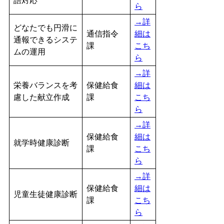
語対応
ら
→詳
どなたでも円滑に
通信指令
細は
通報できるシステ
課
こち
ムの運用
ら
→詳
栄養バランスを考
保健給食
細は
慮した献立作成
課
こち
ら
→詳
保健給食
細は
就学時健康診断
課
こち
ら
→詳
保健給食
細は
児童生徒健康診断
課
こち
ら