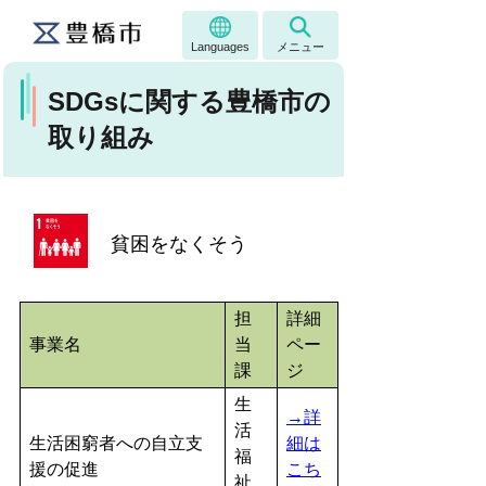
Languages
メニュー
SDGsに関する豊橋市の
取り組み
貧困をなくそう
担
詳細
事業名
当
ペー
課
ジ
生
→詳
活
生活困窮者への自立支
細は
福
援の促進
こち
祉