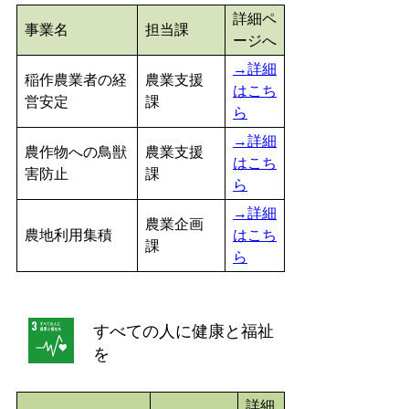
詳細ペ
事業名
担当課
ージへ
→詳細
稲作農業者の経
農業支援
はこち
営安定
課
ら
→詳細
農作物への鳥獣
農業支援
はこち
害防止
課
ら
→詳細
農業企画
農地利用集積
はこち
課
ら
すべての人に健康と福祉
を
詳細