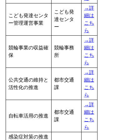
→詳
こども発
こども発達センタ
細は
達センタ
ー管理運営事業
こち
ー
ら
→詳
競輪事業の収益確
競輪事務
細は
保
所
こち
ら
→詳
公共交通の維持と
都市交通
細は
活性化の推進
課
こち
ら
→詳
都市交通
細は
自転車活用の推進
課
こち
ら
感染症対策の推進