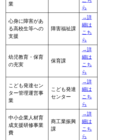
こち
業
ら
→詳
心身に障害があ
細は
る高校生等への
障害福祉課
こち
支援
ら
→詳
幼児教育・保育
細は
保育課
の充実
こち
ら
→詳
こども発達セン
こども発達
細は
ター管理運営事
センター
こち
業
ら
→詳
中小企業人材育
商工業振興
細は
成支援研修事業
課
こち
費
ら