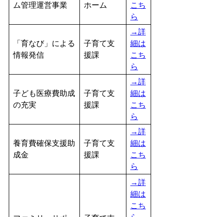
ム管理運営事業
ホーム
こち
ら
→詳
「育なび」による
子育て支
細は
情報発信
援課
こち
ら
→詳
子ども医療費助成
子育て支
細は
の充実
援課
こち
ら
→詳
養育費確保支援助
子育て支
細は
成金
援課
こち
ら
→詳
細は
こち